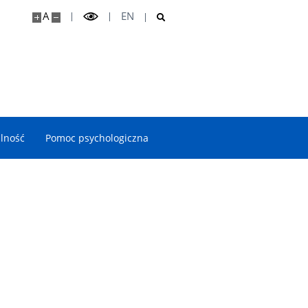
A
EN
lność
Pomoc psychologiczna