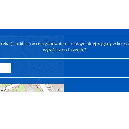
teczka ("cookies") w celu zapewnienia maksymalnej wygody w korzys
wyrażasz na to zgodę?
Leaflet
|
©
OpenStreetMap
contributors