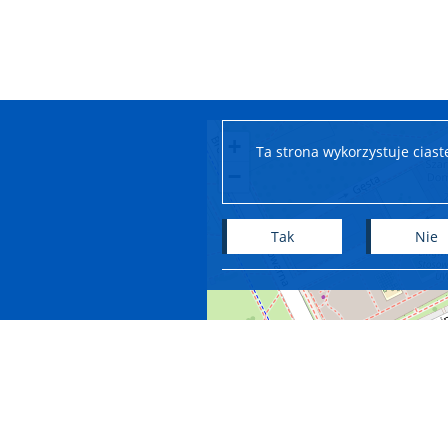
+
Ta strona wykorzystuje cias
−
Tak
Nie