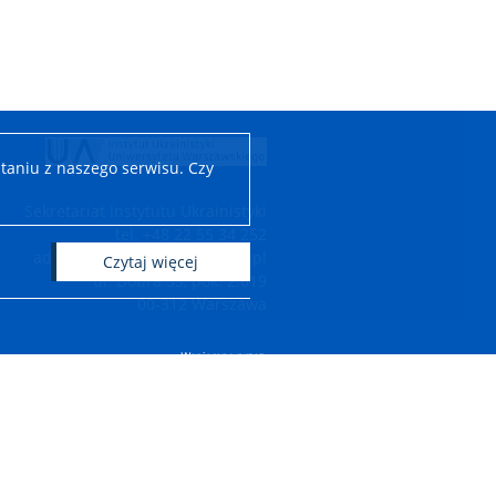
taniu z naszego serwisu. Czy
Sekretariat Instytutu Ukrainistyki
tel. +48 22 55 34 252
adres e-mail: iu.wls@uw.edu.pl
czytaj więcej
ul. Dobra 55, pok. 2.619
00-312 Warszawa