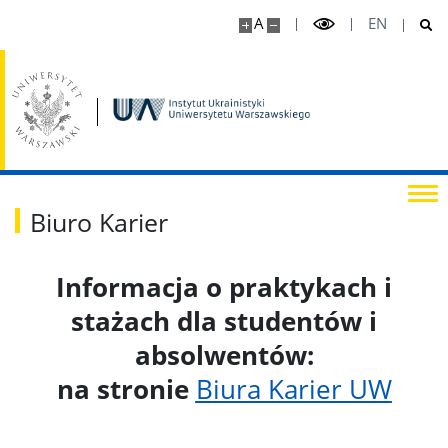
A
EN
Gelria publikacji
Studenci
Studia podyplomowe
Biuro Karier
Odwołane zajęcia i dyżury
Informacja o praktykach i
Plany zajęć, dyżurów i sesji
stażach dla studentów i
Programy studiów
absolwentów:
na stronie
Biura Karier UW
ERASMUS