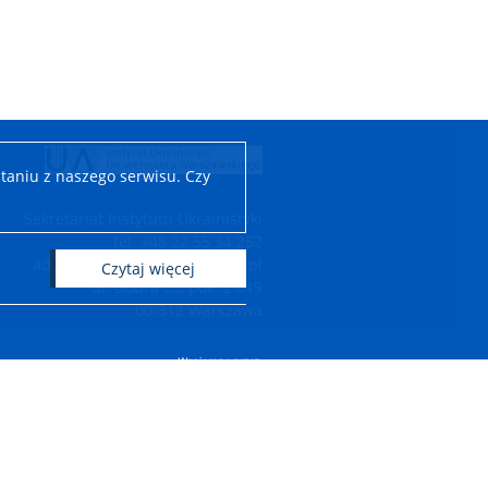
taniu z naszego serwisu. Czy
Sekretariat Instytutu Ukrainistyki
tel. +48 22 55 34 252
adres e-mail: iu.wls@uw.edu.pl
czytaj więcej
ul. Dobra 55, pok. 2.619
00-312 Warszawa