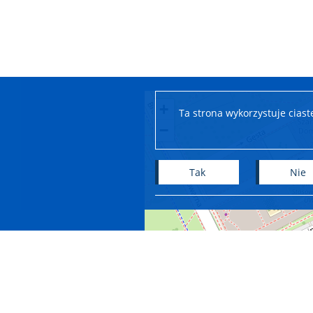
+
Ta strona wykorzystuje cias
−
Tak
Nie