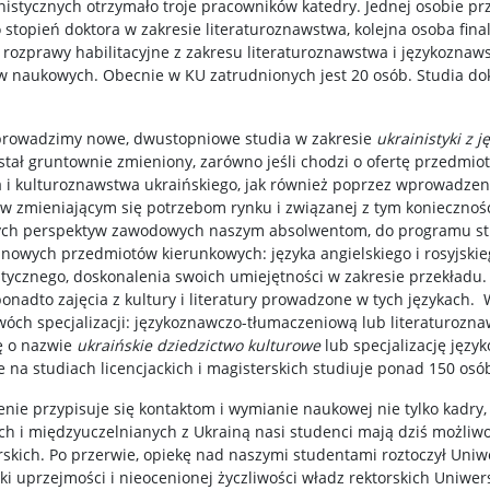
stycznych otrzymało troje pracowników katedry. Jednej osobie prz
topień doktora w zakresie literaturoznawstwa, kolejna osoba fina
y rozprawy habilitacyjne z zakresu literaturoznawstwa i językozna
w naukowych. Obecnie w KU zatrudnionych jest 20 osób. Studia do
prowadzimy nowe, dwustopniowe studia w zakresie
ukrainistyki z 
ał gruntownie zmieniony, zarówno jeśli chodzi o ofertę przedmiot
a i kulturoznawstwa ukraińskiego, jak również poprzez wprowadz
iw zmieniającym się potrzebom rynku i związanej z tym konieczno
zych perspektyw zawodowych naszym absolwentom, do programu stud
owych przedmiotów kierunkowych: języka angielskiego i rosyjskie
istycznego, doskonalenia swoich umiejętności w zakresie przekładu
onadto zajęcia z kultury i literatury prowadzone w tych językach.
óch specjalizacji: językoznawczo-tłumaczeniową lub literaturozn
ję o nazwie
ukraińskie dziedzictwo kulturowe
lub specjalizację jęz
 na studiach licencjackich i magisterskich studiuje ponad 150 osó
enie przypisuje się kontaktom i wymianie naukowej nie tylko kadry
i międzyuczelnianych z Ukrainą nasi studenci mają dziś możliw
skich. Po przerwie, opiekę nad naszymi studentami roztoczył Uniwe
i uprzejmości i nieocenionej życzliwości władz rektorskich Uniwers