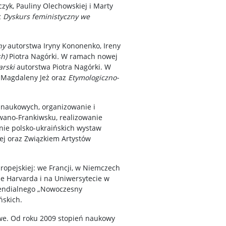
zyk, Pauliny Olechowskiej i Marty
z
Dyskurs feministyczny we
zny
autorstwa Iryny Kononenko, Ireny
sh)
Piotra Nagórki
.
W ramach nowej
arski
autorstwa Piotra Nagórki. W
o
Magdaleny Jeż oraz
Etymologiczno-
 naukowych, organizowanie i
Iwano-Frankiwsku, realizowanie
nie polsko-ukraińskich wystaw
ej oraz Związkiem Artystów
opejskiej: we Francji, w Niemczech
ie Harvarda i na Uniwersytecie w
pendialnego „Nowoczesny
ńskich.
we. Od roku 2009 stopień naukowy