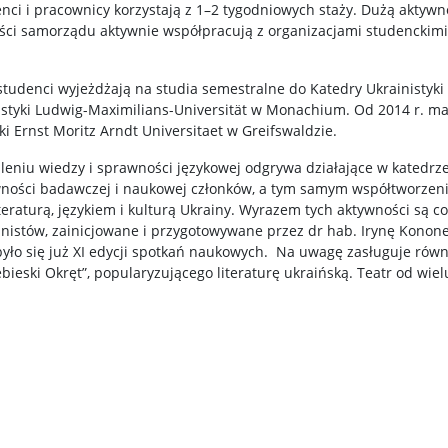
nci i pracownicy korzystają z 1–2 tygodniowych staży. Dużą aktyw
ości samorządu aktywnie współpracują z organizacjami studenckimi 
udenci wyjeżdżają na studia semestralne do Katedry Ukrainistyki
wistyki Ludwig-Maximilians-Universität w Monachium. Od 2014 r. m
ki Ernst Moritz Arndt Universitaet w Greifswaldzie.
leniu wiedzy i sprawności językowej odgrywa działające w katedrze
ywności badawczej i naukowej członków, a tym samym współtworzen
iteraturą, językiem i kulturą Ukrainy. Wyrazem tych aktywności są
istów, zainicjowane i przygotowywane przez dr hab. Irynę Konone
yło się już XI edycji spotkań naukowych. Na uwagę zasługuje rów
ieski Okręt”, popularyzującego literaturę ukraińską. Teatr od wiel