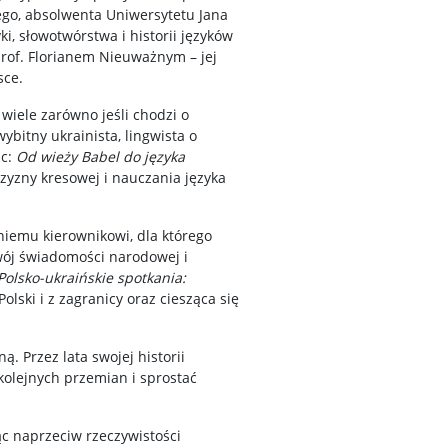
ego, absolwenta Uniwersytetu Jana
, słowotwórstwa i historii języków
 prof. Florianem Nieuważnym – jej
sce.
wiele zarówno jeśli chodzi o
ybitny ukrainista, lingwista o
ac:
Od wieży Babel do języka
czyzny kresowej i nauczania języka
tniemu kierownikowi, dla którego
zwój świadomości narodowej i
Polsko-ukraińskie spotkania:
lski i z zagranicy oraz ciesząca się
. Przez lata swojej historii
olejnych przemian i sprostać
ąc naprzeciw rzeczywistości