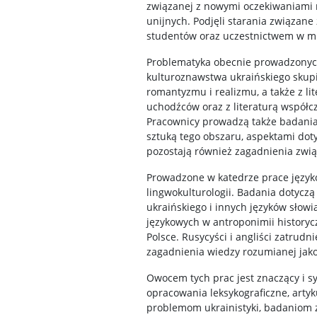
związanej z nowymi oczekiwaniami
unijnych. Podjęli starania związan
studentów oraz uczestnictwem w m
Problematyka obecnie prowadzonych 
kulturoznawstwa ukraińskiego skupia
romantyzmu i realizmu, a także z li
uchodźców oraz z literaturą współc
Pracownicy prowadzą także badania 
sztuką tego obszaru, aspektami dot
pozostają również zagadnienia zwią
Prowadzone w katedrze prace języko
lingwokulturologii. Badania dotycz
ukraińskiego i innych języków słowi
językowych w antroponimii historycz
Polsce. Rusycyści i angliści zatru
zagadnienia wiedzy rozumianej jak
Owocem tych prac jest znaczący i 
opracowania leksykograficzne, arty
problemom ukrainistyki, badaniom z