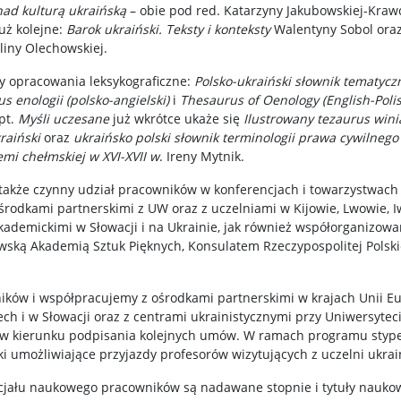
ad kulturą ukraińską
– obie pod red. Katarzyny Jakubowskiej-Krawc
uż kolejne:
Barok ukraiński. Teksty i konteksty
Walentyny Sobol ora
liny Olechowskiej.
zy opracowania leksykograficzne:
Polsko-ukraiński słownik tematyc
s enologii (polsko-angielski)
i
Thesaurus of Oenology (English-Poli
pt.
Myśli uczesane
już wkrótce ukaże się
Ilustrowany tezaurus wini
raiński
oraz
ukraińsko polski słownik terminologii prawa cywilneg
emi chełmskiej w XVI-XVII w
. Ireny Mytnik.
także czynny udział pracowników w konferencjach i towarzystwach
środkami partnerskimi z UW oraz z uczelniami w Kijowie, Lwowie, 
ademickimi w Słowacji i na Ukrainie, jak również współorganizowa
owską Akademią Sztuk Pięknych, Konsulatem Rzeczypospolitej Polski
ów i współpracujemy z ośrodkami partnerskimi w krajach Unii Eur
ch i w Słowacji oraz z centrami ukrainistycznymi przy Uniwersytec
a w kierunku podpisania kolejnych umów. W ramach programu sty
oki umożliwiające przyjazdy profesorów wizytujących z uczelni ukrai
jału naukowego pracowników są nadawane stopnie i tytuły nauko