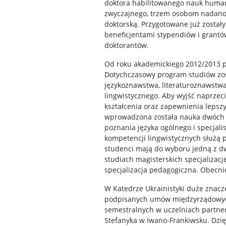
doktora habilitowanego nauk humani
zwyczajnego, trzem osobom nadano s
doktorską. Przygotowane już został
beneficjentami stypendiów i grantó
doktorantów.
Od roku akademickiego 2012/2013 
Dotychczasowy program studiów zost
językoznawstwa, literaturoznawstw
lingwistycznego. Aby wyjść naprzec
kształcenia oraz zapewnienia leps
wprowadzona została nauka dwóch n
poznania języka ogólnego i specjal
kompetencji lingwistycznych służą p
studenci mają do wyboru jedną z dw
studiach magisterskich specjalizac
specjalizacja pedagogiczna. Obecnie
W Katedrze Ukrainistyki duże znacz
podpisanych umów międzyrządowych 
semestralnych w uczelniach partner
Stefanyka w Iwano-Frankiwsku. Dzięk