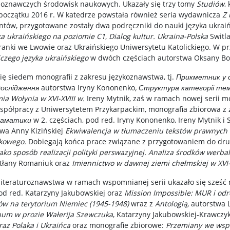
inoznawczych środowisk naukowych. Ukazały się trzy tomy
Studiów
,
 początku 2016 r. W katedrze powstała również seria wydawnicza
Z 
ntów, przygotowane zostały dwa podręczniki do nauki języka ukraiń
ka ukraińskiego na poziomie C1
,
Dialog kultur. Ukraina-Polska
Switl
ranki we Lwowie oraz Ukraińskiego Uniwersytetu Katolickiego. W pr
czego języka ukraińskiego
w dwóch częściach autorstwa Oksany Bory
 się siedem monografii z zakresu językoznawstwa, tj.
Прикметник у 
дослідження
autorstwa Iryny Kononenko
,
Структура категорії темп
ia Wołynia w XVI-XVIII w.
Ireny Mytnik, zaś w ramach nowej serii m
półpracy z Uniwersytetem Przykarpackim, monografia zbiorowa z
граматики
w 2. częściach, pod red. Iryny Kononenko, Ireny Mytnik i 
twa Anny Kizińskiej
Ekwiwalencja w tłumaczeniu tekstów prawnych i
dkowego.
Dobiegają końca prace związane z przygotowaniem do dru
o sposób realizacji polityki perswazyjnej. Analiza środków werba
tłany Romaniuk oraz
Imiennictwo w dawnej ziemi chełmskiej w XVI-
y literaturoznawstwa w ramach wspomnianej serii ukazało się sześć
d red. Katarzyny Jakubowskiej oraz
Mission Impossible: MUR i odr
ów na terytorium Niemiec (1945-1948)
wraz z
Antologią,
autorstwa L
um w prozie Wałerija Szewczuka
, Katarzyny Jakubowskiej-Krawczy
raz Polaka i Ukraińca
oraz monografie zbiorowe:
Przemiany we wspó