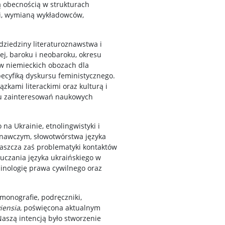
 obecnością w strukturach
mi, wymianą wykładowców,
dziedziny literaturoznawstwa i
ej, baroku i neobaroku, okresu
 w niemieckich obozach dla
pecyfiką dyskursu feministycznego.
kami literackimi oraz kulturą i
ęgu zainteresowań naukowych
a Ukrainie, etnolingwistyki i
ównawczym, słowotwórstwa języka
właszcza zaś problematyki kontaktów
auczania języka ukraińskiego w
minologię prawa cywilnego oraz
onografie, podręczniki,
iensia
, poświęcona aktualnym
aszą intencją było stworzenie