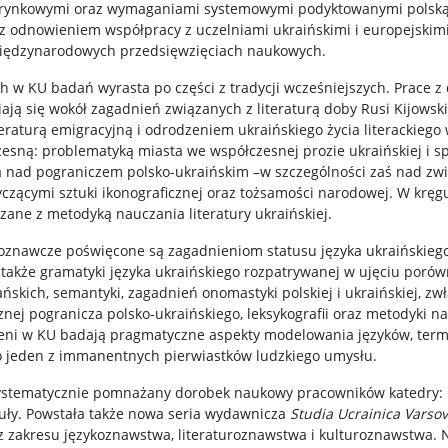
 rynkowymi oraz wymaganiami systemowymi podyktowanymi polską
e z odnowieniem współpracy z uczelniami ukraińskimi i europejski
iędzynarodowych przedsięwzięciach naukowych.
w KU badań wyrasta po części z tradycji wcześniejszych. Prace z 
ją się wokół zagadnień związanych z literaturą doby Rusi Kijowski
teraturą emigracyjną i odrodzeniem ukraińskiego życia literackiego
zesną: problematyką miasta we współczesnej prozie ukraińskiej i s
nad pograniczem polsko-ukraińskim –w szczególności zaś nad związ
yczącymi sztuki ikonograficznej oraz tożsamości narodowej. W kr
zane z metodyką nauczania literatury ukraińskiej.
znawcze poświęcone są zagadnieniom statusu języka ukraińskiego n
ą także gramatyki języka ukraińskiego rozpatrywanej w ujęciu por
ańskich, semantyki, zagadnień onomastyki polskiej i ukraińskiej, z
nej pogranicza polsko-ukraińskiego, leksykografii oraz metodyki n
dnieni w KU badają pragmatyczne aspekty modelowania języków, ter
o jeden z immanentnych pierwiastków ludzkiego umysłu.
systematycznie pomnażany dorobek naukowy pracowników katedry: m
kuły. Powstała także nowa seria wydawnicza
Studia Ucrainica Varsov
 zakresu językoznawstwa, literaturoznawstwa i kulturoznawstwa. N