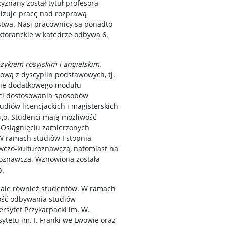
yznany został tytuł profesora
lizuje pracę nad rozprawą
wstwa. Nasi pracownicy są ponadto
ktoranckie w katedrze odbywa 6.
językiem rosyjskim i angielskim
.
ową z dyscyplin podstawowych, tj.
enie dodatkowego modułu
ści dostosowania sposobów
iów licencjackich i magisterskich
go. Studenci mają możliwość
. Osiągnięciu zamierzonych
 W ramach studiów I stopnia
awczo-kulturoznawczą, natomiast na
ykoznawczą. Wznowiona została
b.
, ale również studentów. W ramach
ość odbywania studiów
rsytet Przykarpacki im. W.
ytetu im. I. Franki we Lwowie oraz