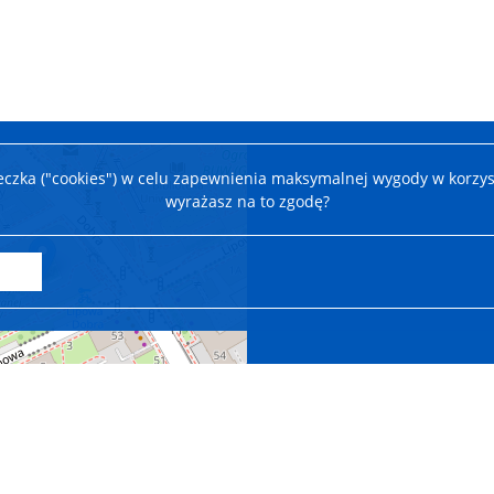
teczka ("cookies") w celu zapewnienia maksymalnej wygody w korzys
wyrażasz na to zgodę?
Leaflet
|
©
OpenStreetMap
contributors