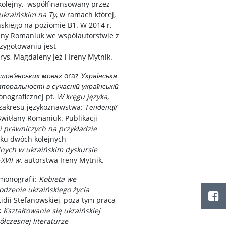
 kolejny, współfinansowany przez
ukraińskim na Ty
, w ramach której,
skiego na poziomie B1. W 2014 r.
any Romaniuk we współautorstwie z
zygotowaniu jest
s, Magdaleny Jeż i Ireny Mytnik.
слов
’
янських мовах
oraz
Українська
оральності в сучасній українській
onograficznej pt.
W kręgu języka,
 zakresu językoznawstwa:
Тенденції
Switłany Romaniuk. Publikacji
 prawniczych na przykładzie
ku dwóch kolejnych
lnych w ukraińskim dyskursie
XVII w.
autorstwa Ireny Mytnik.
 monografii:
Kobieta we
odzenie ukraińskiego życia
idii Stefanowskiej, poza tym praca
k
Kształtowanie się ukraińskiej
łczesnej literaturze