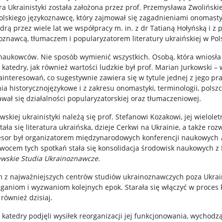
a Ukrainistyki została założona przez prof. Przemysława Zwoliński
lskiego językoznawcę, który zajmował się zagadnieniami onomastyki
edrą przez wiele lat we współpracy m. in. z dr Tatianą Hołyńską i z
oznawcą, tłumaczem i popularyzatorem literatury ukraińskiej w Pol
u naukowców. Nie sposób wymienić wszystkich. Osobą, która wniosła 
atedry, jak również wartości ludzkie był prof. Marian Jurkowski – w
ainteresowań, co sugestywnie zawiera się w tytule jednej z jego pr
ia historycznojęzykowe i z zakresu onomastyki, terminologii, polsz
wał się działalności popularyzatorskiej oraz tłumaczeniowej.
skiej ukrainistyki należą się prof. Stefanowi Kozakowi, jej wielole
a się literatura ukraińska, dzieje Cerkwi na Ukrainie, a także ro
fesor był organizatorem międzynarodowych konferencji naukowych
ocem tych spotkań stała się konsolidacja środowisk naukowych z Po
wskie Studia Ukrainoznawcze.
nym z najważniejszych centrów studiów ukrainoznawczych poza Ukrainą
niom i wyzwaniom kolejnych epok. Starała się włączyć w proces k
ównież dzisiaj.
 katedry podjęli wysiłek reorganizacji jej funkcjonowania, wychodz