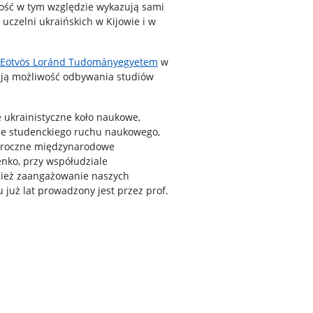
ność w tym względzie wykazują sami
uczelni ukraińskich w Kijowie i w
Eötvös Loránd Tudományegyetem
w
ają możliwość odbywania studiów
 ukrainistyczne koło naukowe,
ie studenckiego ruchu naukowego,
 coroczne międzynarodowe
nko, przy współudziale
nież zaangażowanie naszych
u już lat prowadzony jest przez prof.