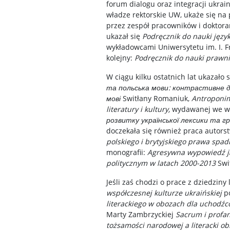
forum dialogu oraz integracji ukra
władze rektorskie UW, ukaże się na
przez zespół pracowników i doktora
ukazał się
Podręcznik do nauki języ
wykładowcami Uniwersytetu im. I. F
kolejny:
Podręcznik do nauki prawni
W ciągu kilku ostatnich lat ukazało
та польська мови: контрастивне 
мові
Switłany Romaniuk,
Antroponim
literatury i kultury,
wydawanej we ws
розвитку української лексики та 
doczekała się również praca autors
polskiego i brytyjskiego prawa spa
monografii:
Agresywna wypowiedź jak
politycznym w latach 2000-2013
Swi
Jeśli zaś chodzi o prace z dziedzin
współczesnej kulturze ukraińskiej
po
literackiego w obozach dla uchodźc
Marty Zambrzyckiej
Sacrum i profan
tożsamości narodowej a literacki ob