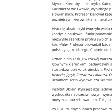
Myrona Korduby – historyka. Katedr
Kazimierza we Lwowie, wybitnego po
słowiańskich. Profesor kierował kat
późniejszym kierownikiem, literatur
Historię ukrainistyki tworzyło wiel
kondycję naukową i funkcjonowanie k
niezwykle szerokim profilu swoich z
kosmitów
. Profesor prowadził badan
polskiego jako obcego. Chętnie odda
Uznanie dla zasług w rozwój warszaw
głównymi kierunkami badawczymi stał
stosunków polsko-ukraińskich. Pro
historia, język, literatura i kultura.
Ow
uznaniem seria wydawnicza
Warsza
Instytut Ukrainistyki jest dziś jed
wychodziła naprzeciw nowym wymaga
nowym zapotrzebowaniom. Tak jest r
Po kilku trudnych latach pracownicy