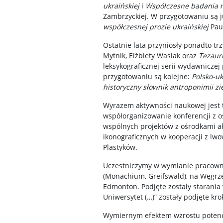
ukraińskiej
i
Współczesne badania n
Zambrzyckiej. W przygotowaniu są j
współczesnej prozie ukraińskiej
Pau
Ostatnie lata przyniosły ponadto tr
Mytnik, Elżbiety Wasiak oraz
Tezauru
leksykograficznej serii wydawniczej 
przygotowaniu są kolejne:
Polsko-uk
historyczny słownik antroponimii zi
Wyrazem aktywności naukowej jest 
współorganizowanie konferencji z o
wspólnych projektów z ośrodkami ak
ikonograficznych w kooperacji z lw
Plastyków.
Uczestniczymy w wymianie pracownik
(Monachium, Greifswald), na Węgrze
Edmonton. Podjęte zostały starani
Uniwersytet (…)” zostały podjęte kr
Wymiernym efektem wzrostu potenc