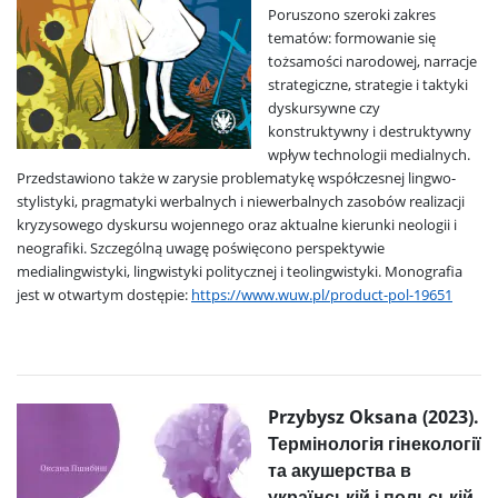
Poruszono szeroki zakres
tematów: formowanie się
tożsamości narodowej, narracje
strategiczne, strategie i taktyki
dyskursywne czy
konstruktywny i destruktywny
wpływ technologii medialnych.
Przedstawiono także w zarysie problematykę współczesnej lingwo-
stylistyki, pragmatyki werbalnych i niewerbalnych zasobów realizacji
kryzysowego dyskursu wojennego oraz aktualne kierunki neologii i
neografiki. Szczególną uwagę poświęcono perspektywie
medialingwistyki, lingwistyki politycznej i teolingwistyki.
Monografia
jest w otwartym dostępie:
https://www.wuw.pl/product-pol-19651
Przybysz Oksana (2023).
Термінологія гінекології
та акушерства в
українській і польській