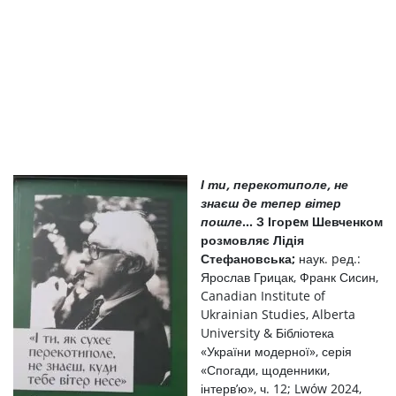
І ти, перекотиполе, не
знаєш де тепер вітер
пошле
…
З Ігорeм Шевченком
розмовляє Лідія
Стефановська
;
наук. pед.:
Ярослав Грицак, Франк Сисин,
Canadian Institute of
Ukrainian Studies, Alberta
University & Бібліотека
«України модерної», серія
«Спогади, щоденники,
інтерв’ю», ч. 12; Lwów 2024,