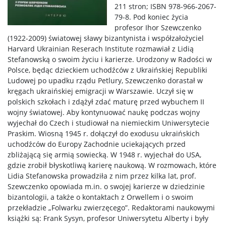
211 stron; ISBN 978-966-2067-
79-8. Pod koniec życia
profesor Ihor Szewczenko
(1922-2009) światowej sławy bizantynista i współzałożyciel
Harvard Ukrainian Reserach Institute rozmawiał z Lidią
Stefanowską o swoim życiu i karierze. Urodzony w Radości w
Polsce, będąc dzieckiem uchodźców z Ukraińskiej Republiki
Ludowej po upadku rządu Petlury, Szewczenko dorastał w
kręgach ukraińskiej emigracji w Warszawie. Uczył się w
polskich szkołach i zdążył zdać maturę przed wybuchem II
wojny światowej. Aby kontynuować naukę podczas wojny
wyjechał do Czech i studiował na niemieckim Uniwersytecie
Praskim. Wiosną 1945 r. dołączył do exodusu ukraińskich
uchodźców do Europy Zachodnie uciekających przed
zbliżającą się armią sowiecką. W 1948 r. wyjechał do USA,
gdzie zrobił błyskotliwą karierę naukową. W rozmowach, które
Lidia Stefanowska prowadziła z nim przez kilka lat, prof.
Szewczenko opowiada m.in. o swojej karierze w dziedzinie
bizantologii, a także o kontaktach z Orwellem i o swoim
przekładzie „Folwarku zwierzęcego”. Redaktorami naukowymi
książki są: Frank Sysyn, profesor Uniwersytetu Alberty i były