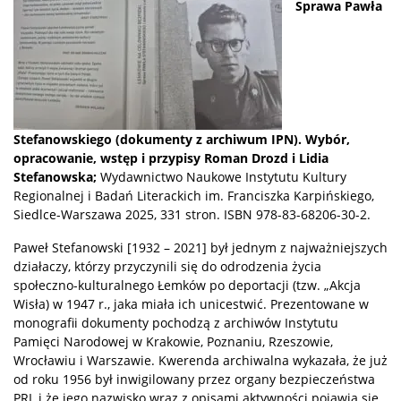
Sprawa Pawła
Stefanowskiego (dokumenty z archiwum IPN). Wybór,
opracowanie, wstęp i przypisy Roman Drozd i Lidia
Stefanowska;
Wydawnictwo Naukowe Instytutu Kultury
Regionalnej i Badań Literackich im. Franciszka Karpińskiego,
Siedlce-Warszawa 2025, 331 stron. ISBN 978-83-68206-30-2.
Paweł Stefanowski [1932 – 2021] był jednym z najważniejszych
działaczy, którzy przyczynili się do odrodzenia życia
społeczno-kulturalnego Łemków po deportacji (tzw. „Akcja
Wisła) w 1947 r., jaka miała ich unicestwić. Prezentowane w
monografii dokumenty pochodzą z archiwów Instytutu
Pamięci Narodowej w Krakowie, Poznaniu, Rzeszowie,
Wrocławiu i Warszawie. Kwerenda archiwalna wykazała, że już
od roku 1956 był inwigilowany przez organy bezpieczeństwa
PRL i że jego nazwisko wraz z opisami aktywności pojawia się