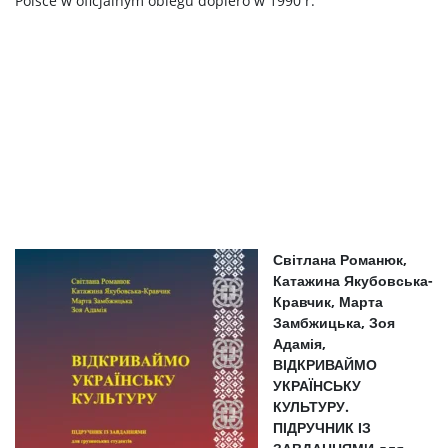
Polsce w oficjalnym obiegu dopiero w 1990 r.
Світлана Романюк,
Катажина Якубовська-
Кравчик, Марта
Замбжицька, Зоя
Адамія,
ВІДКРИВАЙМО
УКРАЇНСЬКУ
КУЛЬТУРУ.
ПІДРУЧНИК ІЗ