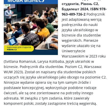
студентів, Рівень С2,
Будапешт 2024, ISBN 978-
963-489-726-2
Podręcznik
jest adaptowaną wersją
podręcznika do nauki
języka ukraińskiego w
biznesie dla studentów
węgierskich. Pierwsze
wydanie ukazało się na
Uniwersytecie
Warszawskim w 2023 roku
(Svitlana Romaniuk, Larysa Kolibaba, Język ukraiński w
biznesie. Podręcznik dla studentów. Poziom C2, Warszawa:
WUW 2023). Został on napisany dla studentów polskich
uczących się języka ukraińskiego jako obcego na poziomie C2.
Niniejsze wydanie opiera się na tym samym źródle i
podstawie koncepcyjnej, wykorzystuje podobne rodzaje
ćwiczeń, ale są one zorientowane na potrzeby innego
adresata. W związku z tym zadania, które zawierały
komponent polski, zostały zastąpione treścią węgierską.