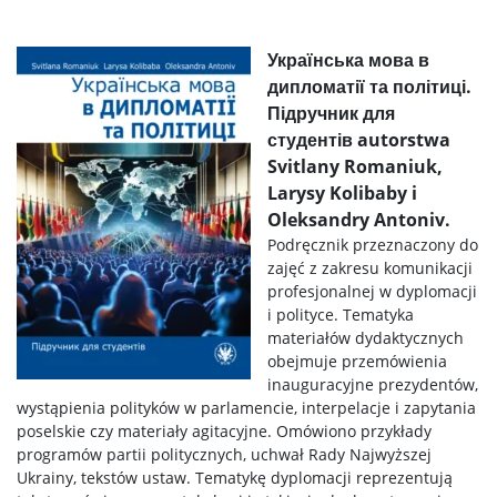
Українська мова в
дипломатії та політиці.
Підручник для
студентів autorstwa
Svitlany Romaniuk,
Larysy Kolibaby i
Oleksandry Antoniv.
Podręcznik przeznaczony do
zajęć z zakresu komunikacji
profesjonalnej w dyplomacji
i polityce. Tematyka
materiałów dydaktycznych
obejmuje przemówienia
inauguracyjne prezydentów,
wystąpienia polityków w parlamencie, interpelacje i zapytania
poselskie czy materiały agitacyjne. Omówiono przykłady
programów partii politycznych, uchwał Rady Najwyższej
Ukrainy, tekstów ustaw. Tematykę dyplomacji reprezentują