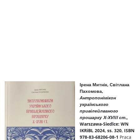
Ірена Митнік, Світлана
Пахомова,
Антропонімікон
українського
привілейлваного
прошарку
X-XVIII
ст.,
Warszawa-Siedlce: WN
IKRiBL 2024, ss. 320, ISBN
978-83-68206-08-1
Praca