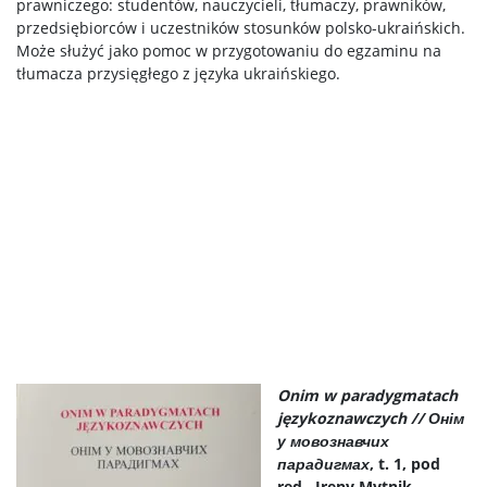
prawniczego: studentów, nauczycieli, tłumaczy, prawników,
przedsiębiorców i uczestników stosunków polsko-ukraińskich.
Może służyć jako pomoc w przygotowaniu do egzaminu na
tłumacza przysięgłego z języka ukraińskiego.
Onim w paradygmatach
językoznawczych //
Онім
у мовознавчих
парадигмах
, t. 1, pod
red.
Ireny Mytnik,