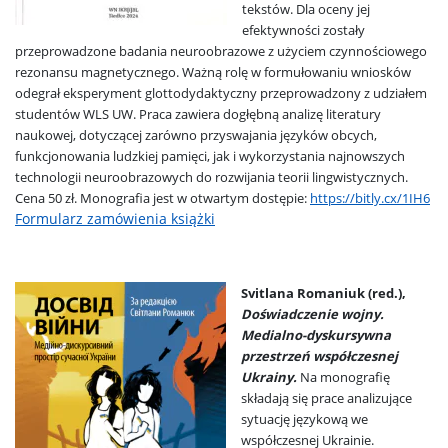
tekstów. Dla oceny jej
efektywności zostały
przeprowadzone badania neuroobrazowe z użyciem czynnościowego
rezonansu magnetycznego. Ważną rolę w formułowaniu wniosków
odegrał eksperyment glottodydaktyczny przeprowadzony z udziałem
studentów WLS UW. Praca zawiera dogłębną analizę literatury
naukowej, dotyczącej zarówno przyswajania języków obcych,
funkcjonowania ludzkiej pamięci, jak i wykorzystania najnowszych
technologii neuroobrazowych do rozwijania teorii lingwistycznych.
Cena 50 zł. Monografia jest w otwartym dostępie:
https://bitly.cx/1IH6
Formularz zamówienia książki
Svitlana Romaniuk (red.),
Doświadczenie wojny.
Medialno-dyskursywna
przestrzeń współczesnej
Ukrainy.
Na monografię
składają się prace analizujące
sytuację językową we
współczesnej Ukrainie.