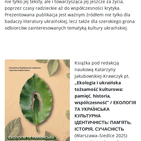
nie tylko jej teksty, ale i towarzysząca jej jeszcze za życia,
poprzez czasy radzieckie aż do współczesności krytyka.
Prezentowana publikacja jest ważnym źródłem nie tylko dla
badaczy literatury ukraińskiej, lecz także dla szerokiego grona
odbiorców zainteresowanych tematyką kultury ukraińskiej.
Książka pod redakcją
naukową Katarzyny
Jakubowskiej-Krawczyk pt.
„Ekologia i ukraińska
tożsamość kulturowa:
pamięć, historia,
współczesność” / ЕКОЛОГІЯ
ТА УКРАЇНСЬКА
КУЛЬТУРНА
ІДЕНТИЧНІСТЬ: ПАМ’ЯТЬ,
ІСТОРІЯ, СУЧАСНІСТЬ
(Warszawa–Siedlce 2025)