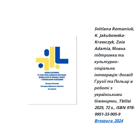
Svitlana Romaniuk,
K. Jakubowska-
Krawczyk, Zoia
Adamia,
Мовна
підтримка та
культурно-
соціальна
інтеграція: досвід
Грузії та Польщі в
роботі з
українськими
біженцями, Tbilisi
2025, 72 s., ISBN 978-
9951-33-905-9
Broszura_2024