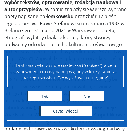
wybór tekstów, opracowanie, redakcja naukowa i
autor przypisów.
W tomie znalazły się wiersze wybrane
poety napisane po
łemkowsku
oraz zbiór 17 pieśni
jego autorstwa. Paweł Stefanowski (ur. 3 marca 1932 w
Bielance, zm. 31 marca 2021 w Warszawie) – poeta,
etnograf i wybitny działacz kultury, który stworzył
podwaliny odrodzenia ruchu kulturalno-oświatowego
na Łemkowszczyźnie po ich wysiedleniu w 1947 r. [tzw.
akcja „Wisła”]. Zapisał dziesiątki pieśni oraz kilkanaście
tańców łemkowskich. Był jednym z inicjatorów
Ta strona wykorzystuje ciasteczka ("cookies") w celu
zapewnienia maksymalnej wygody w korzystaniu z
pierwszego festiwalu łemkowskiej kultury w Łosiu w
naszego serwisu. Czy wyrażasz na to zgodę?
1962 r. W 1964 r. stworzył muzeum w Bielance, gdzie
eksponował własne zbiory. Zajmował się również
fotografią i już w latach 60. wykonał setki zdjęć
Tak
Nie
materialnej kultury Łemków (cerkwie, kapliczki,
zabudowania); wiele z tych obiektów już nie istnieje.
czytaj więcej
Znał Nikifora. W 1971 r. w „Naszym Słowie” opublikował
fotokopię skróconego aktu urodzenia Nikifora, gdzie
podane jest prawdziwe nazwisko łemkowskiego artysty: