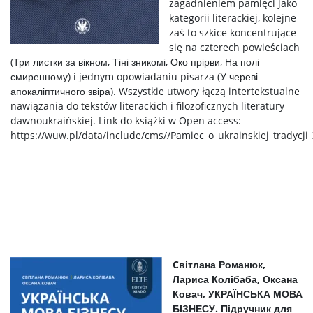
zagadnieniem pamięci jako
kategorii literackiej, kolejne
zaś to szkice koncentrujące
się na czterech powieściach
(Три листки за вікном, Тіні зникомі, Око прірви, На полі
смиренному) i jednym opowiadaniu pisarza (У череві
апокаліптичного звіра). Wszystkie utwory łączą intertekstualne
nawiązania do tekstów literackich i filozoficznych literatury
dawnoukraińskiej. Link do książki w Open access:
https://wuw.pl/data/include/cms//Pamiec_o_ukrainskiej_tradycj
Cвітлана Романюк,
Лариса Колібаба, Оксана
Ковач, УКРАЇНСЬКА МОВА
БІЗНЕСУ. Підручник для