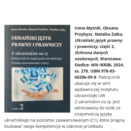
Irena Mytnik, Oksana
Przybysz, Nataliіa Zaika,
Ukraiński język prawny
i prawniczy
, część 2,
Ochrona danych
osobowych,
Warszawa-
Siedlce: WN IKRiBL 2024,
ss. 270, ISBN 978-83-
68206-09-8
Podręcznik
ukazuje się w serii
wydawniczej Instytutu
Ukrainistyki UW
Z ukraińskim na ty
. Jest
adresowany do osób ze
znajomością języka
ukraińskiego na poziomie zaawansowanym (C1), które pragną
budować swoje kompetencje w zakresie przekładu