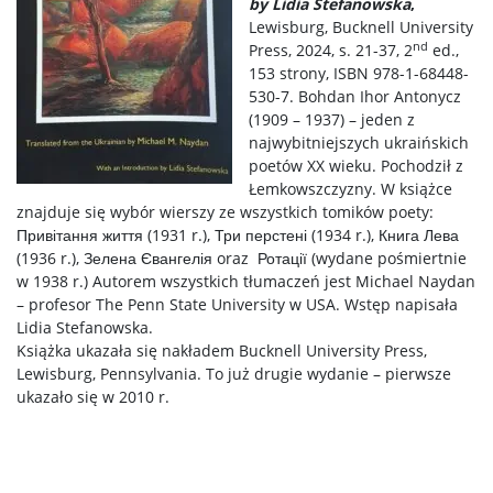
by Lidia Stefanowska
,
Lewisburg, Bucknell University
nd
Press, 2024, s. 21-37, 2
ed.,
153 strony, ISBN 978-1-68448-
530-7. Bohdan Ihor Antonycz
(1909 – 1937) – jeden z
najwybitniejszych ukraińskich
poetów XX wieku. Pochodził z
Łemkowszczyzny. W książce
znajduje się wybór wierszy ze wszystkich tomików poety:
Привітання життя (1931 r.), Три перстені (1934 r.), Книга Лева
(1936 r.), Зелена Євангелія oraz Ротації (wydane pośmiertnie
w 1938 r.) Autorem wszystkich tłumaczeń jest Michael Naydan
– profesor The Penn State University w USA. Wstęp napisała
Lidia Stefanowska.
Książka ukazała się nakładem Bucknell University Press,
Lewisburg, Pennsylvania. To już drugie wydanie – pierwsze
ukazało się w 2010 r.