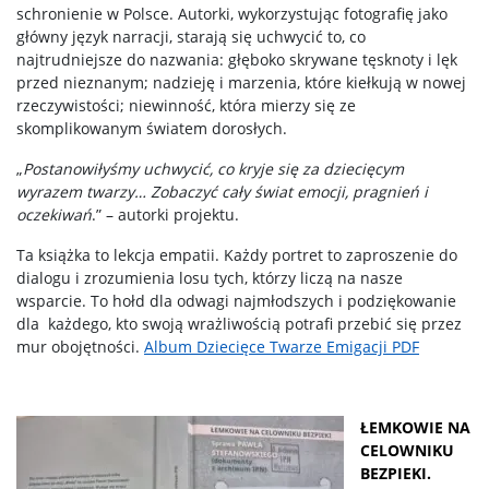
schronienie w Polsce. Autorki, wykorzystując fotografię jako
główny język narracji, starają się uchwycić to, co
najtrudniejsze do nazwania: głęboko skrywane tęsknoty i lęk
przed nieznanym; nadzieję i marzenia, które kiełkują w nowej
rzeczywistości; niewinność, która mierzy się ze
skomplikowanym światem dorosłych.
„
Postanowiłyśmy uchwycić, co kryje się za dziecięcym
wyrazem twarzy… Zobaczyć cały świat emocji, pragnień i
oczekiwań
.” – autorki projektu.
Ta książka to lekcja empatii. Każdy portret to zaproszenie do
dialogu i zrozumienia losu tych, którzy liczą na nasze
wsparcie. To hołd dla odwagi najmłodszych i podziękowanie
dla każdego, kto swoją wrażliwością potrafi przebić się przez
mur obojętności.
Album Dziecięce Twarze Emigacji PDF
ŁEMKOWIE NA
CELOWNIKU
BEZPIEKI.