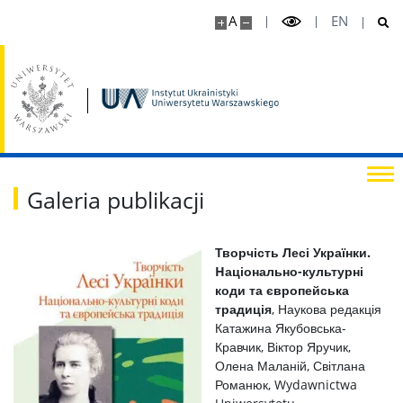
A
EN
Galeria publikacji
Творчість Лесі Українки.
Hаціонально-культурні
коди та європейська
традиція
, Наукова редакція
Катажина Якубовська-
Кравчик, Віктор Яручик,
Олена Маланій, Світлана
Романюк, Wydawnictwa