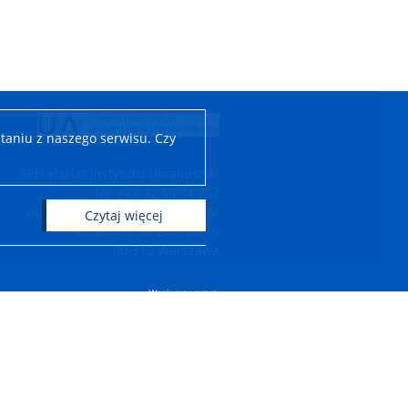
taniu z naszego serwisu. Czy
Sekretariat Instytutu Ukrainistyki
tel. +48 22 55 34 252
adres e-mail: iu.wls@uw.edu.pl
czytaj więcej
ul. Dobra 55, pok. 2.619
00-312 Warszawa