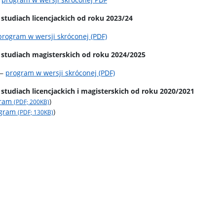
tudiach licencjackich od roku 2023/24
program w wersji skróconej (PDF)
studiach magisterskich od roku 2024/2025
—
program w wersji skróconej (PDF)
tudiach licencjackich i magisterskich od roku 2020/2021
gram
)
(PDF; 200KB)
ogram
)
(PDF; 130KB)