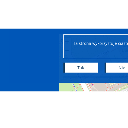
+
Ta strona wykorzystuje cias
−
Tak
Nie