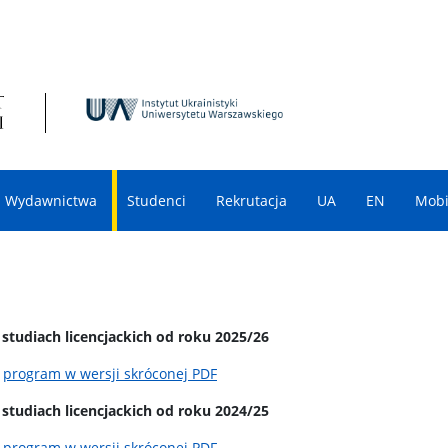
Wydawnictwa
Studenci
Rekrutacja
UA
EN
Mobi
tudiach licencjackich od roku 2025/26
—
program w wersji skróconej PDF
tudiach licencjackich od roku 2024/25
—
program w wersji skróconej PDF