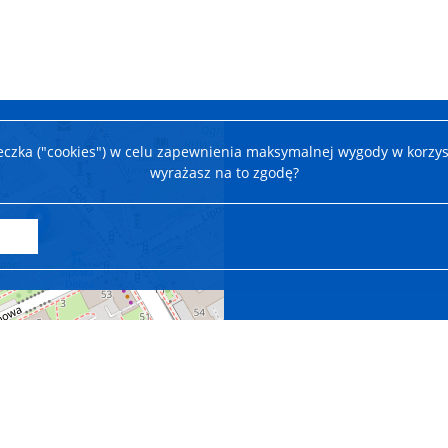
teczka ("cookies") w celu zapewnienia maksymalnej wygody w korzys
wyrażasz na to zgodę?
Leaflet
|
©
OpenStreetMap
contributors