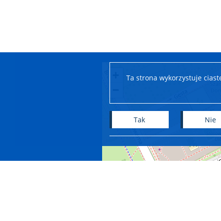
+
Ta strona wykorzystuje cias
−
Tak
Nie