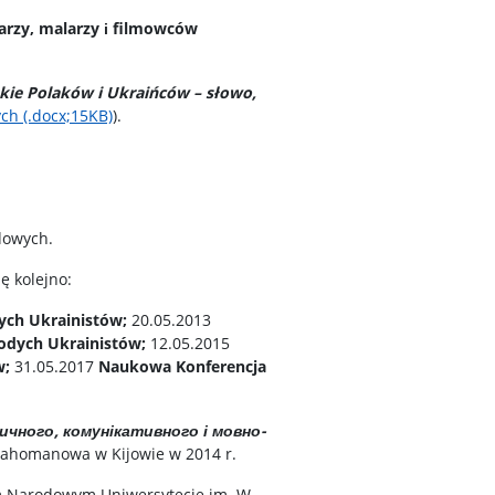
arzy, malarzy і filmowców
skie Polaków i Ukraińców – słowo,
ych
(.docx;15KB)
).
dowych.
ię kolejno:
ych Ukrainistów;
20.05.2013
odych Ukrainistów;
12.05.2015
w;
31.05.2017
Naukowa Konferencja
чного, комунікативного і мовно-
rahomanowa w Kijowie w 2014 r.
m Narodowym Uniwersytecie im. W.