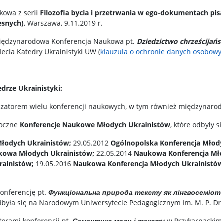
kowa z serii
Filozofia bycia i przetrwania w ego-dokumentach pis
esnych)
, Warszawa, 9.11.2019 r.
 Międzynarodowa Konferencja Naukowa pt.
Dziedzictwo chrześcijań
lecia Katedry Ukrainistyki UW (
klauzula o ochronie danych osobow
drze Ukrainistyki:
nizatorem wielu konferencji naukowych, w tym również międzynaro
roczne
Konferencje Naukowe Młodych Ukrainistów
, które odbyły s
łodych Ukrainistów;
29.05.2012
Ogólnopolska Konferencja Młod
kowa Młodych Ukrainistów;
22.05.2014
Naukowa Konferencja Mł
rainistów;
19.05.2016
Naukowa Konferencja Młodych Ukrainistó
onferencję pt.
Функціональна природа тексту як лінгвосеміоти
odbyła się na Narodowym Uniwersytecie Pedagogicznym im. M. P. D
orami konferencji pt.
Семантика мови і тексту
w Przykarpacki