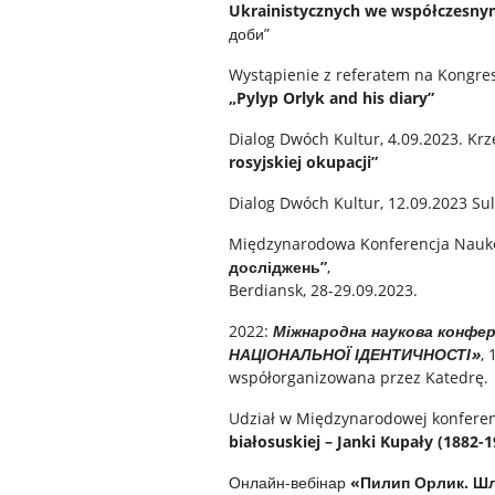
Ukrainistycznych we współczesny
доби”
Wystąpienie z referatem na Kongresi
„Pylyp Orlyk and his diary”
Dialog Dwóch Kultur, 4.09.2023. Kr
rosyjskiej okupacji”
Dialog Dwóch Kultur, 12.09.2023 Su
Międzynarodowa Konferencja Nau
досліджень”
,
Berdiansk, 28-29.09.2023.
2022:
Міжнародна наукова конфе
НАЦІОНАЛЬНОЇ ІДЕНТИЧНОСТІ»
,
współorganizowana przez Katedrę.
Udział w Międzynarodowej konfere
białosuskiej – Janki Kupały (1882-1
Онлайн-вебінар
«Пилип Орлик. Шля