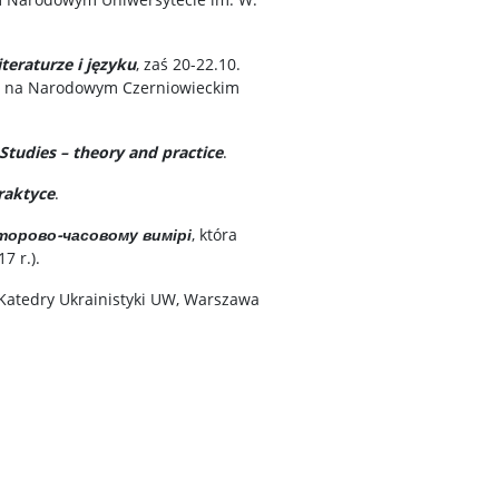
iteraturze i języku
, zaś 20-22.10.
na na Narodowym Czerniowieckim
Studies – theory and practice
.
praktyce
.
сторово-часовому вимірі
, która
7 r.).
 Katedry Ukrainistyki UW, Warszawa