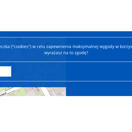
teczka ("cookies") w celu zapewnienia maksymalnej wygody w korzys
wyrażasz na to zgodę?
Leaflet
|
©
OpenStreetMap
contributors