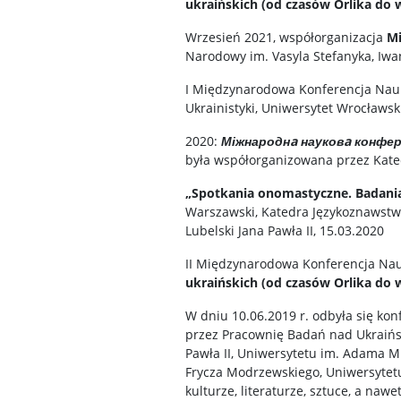
ukraińskich (od czasów Orlika do 
Wrzesień 2021, współorganizacja
Mi
Narodowy im. Vasyla Stefanyka, Iwa
I Międzynarodowa Konferencja Na
Ukrainistyki, Uniwersytet Wrocławs
2020:
Міжнародн
a
науков
a
конфере
była współorganizowana przez Kated
„Spotkania onomastyczne. Badani
Warszawski, Katedra Językoznawstwa 
Lubelski Jana Pawła II, 15.03.2020
II Międzynarodowa Konferencja Nau
ukraińskich (od czasów Orlika do 
W dniu 10.06.2019 r. odbyła się ko
przez Pracownię Badań nad Ukraińsk
Pawła II, Uniwersytetu im. Adama M
Frycza Modrzewskiego, Uniwersytet
kulturze, literaturze, sztuce, a nawe