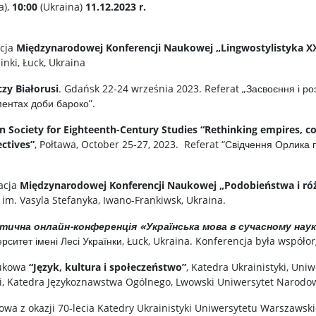
a),
10:00
(Ukraina)
11.12.2023 r.
acja
Międzynarodowej Konferencji Naukowej „Lingwostylistyka XXI
nki, Łuck, Ukraina
zy Białorusi
. Gdańsk 22-24 września 2023. Referat „Засвоєння і ро
ментах доби бароко”.
n Sоciety for Eighteenth-Century Studies “Rethinking empires, c
ectives”
, Połtawa, October 25-27, 2023. Referat “Свідчення Орлика
acja
Międzynarodowej Konferencji Naukowej „Podobieństwa i różn
im. Vasyla Stefanyka, Iwano-Frankiwsk, Ukraina.
ктична онлайн-конференція «Українська мова в сучасному нау
рситет імені Лесі Українки, Łuck, Ukraina. Konferencja była współ
aukowa
“Język, kultura i społeczeństwo”
, Katedra Ukrainistyki, Uni
ki, Katedra Językoznawstwa Ogólnego, Lwowski Uniwersytet Narodow
a z okazji 70-lecia Katedry Ukrainistyki Uniwersytetu Warszawsk