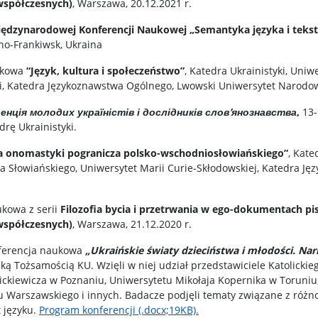
współczesnych)
, Warszawa, 20.12.2021 r.
ędzynarodowej Konferencji Naukowej „Semantyka języka i teks
no-Frankiwsk, Ukraina
ukowa
“Język, kultura i społeczeństwo”
, Katedra Ukrainistyki, Uniw
ki, Katedra Językoznawstwa Ogólnego, Lwowski Uniwersytet Narodow
нція молодих україністів і дослідників слов’янознавства
,
13-
rę Ukrainistyki.
a onomastyki pogranicza polsko-wschodniosłowiańskiego”
, Kate
Słowiańskiego, Uniwersytet Marii Curie-Skłodowskiej, Katedra Języ
kowa z serii
Filozofia bycia i przetrwania w ego-dokumentach pi
współczesnych)
, Warszawa, 21.12.2020 r.
nferencja naukowa
„Ukraińskie światy dzieciństwa i młodości. Nar
ą Tożsamością KU. Wzięli w niej udział przedstawiciele Katolickie
ickiewicza w Poznaniu, Uniwersytetu Mikołaja Kopernika w Toruni
u Warszawskiego i innych. Badacze podjęli tematy związane z róż
t języku.
Program konferencji
(.docx;19KB)
.