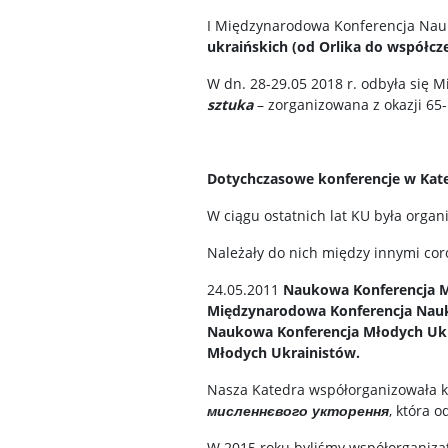
I Międzynarodowa Konferencja Nau
ukraińskich (od Orlika do współcz
W dn. 28-29.05 2018 r. odbyła się
sztuka
– zorganizowana z okazji 65-
Dotychczasowe konferencje w Kate
W ciągu ostatnich lat KU była orga
Należały do nich między innymi co
24.05.2011
Naukowa Konferencja M
Międzynarodowa Konferencja Nau
Naukowa Konferencja Młodych Uk
Młodych Ukrainistów.
Nasza Katedra współorganizowała k
мисленнєвого укторення
, która 
W 2015 roku byliśmy współorganizat