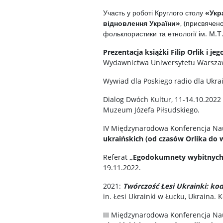
Участь у роботі Круглого столу
«Укр
відновлення України»
, (присвячен
фольклористики та етнології ім. М.Т
Prezentacja książki Filip Orlik i je
Wydawnictwa Uniwersytetu Warszaws
Wywiad dla Poskiego radio dla Ukra
Dialog Dwóch Kultur, 11-14.10.202
Muzeum Józefa Piłsudskiego.
IV Międzynarodowa Konferencja Na
ukraińskich (od czasów Orlika do 
Referat
„Egodokumnety wybitnych
19.11.2022.
2021:
Twórczość Łesi Ukrainki: ko
in. Łesi Ukrainki w Łucku, Ukraina.
III Międzynarodowa Konferencja Na