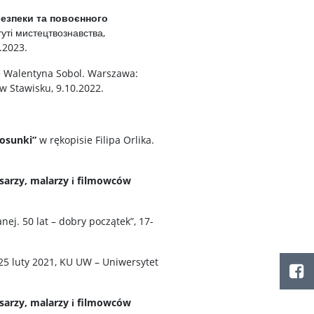
безпеки та повоєнного
туті мистецтвознавства,
.2023.
e Walentyna Sobol. Warszawa:
 Stawisku, 9.10.2022.
tosunki”
w rękopisie Filipa Orlika.
isarzy, malarzy і filmowców
ej. 50 lat – dobry początek”, 17-
25 luty 2021, KU UW – Uniwersytet
isarzy, malarzy і filmowców