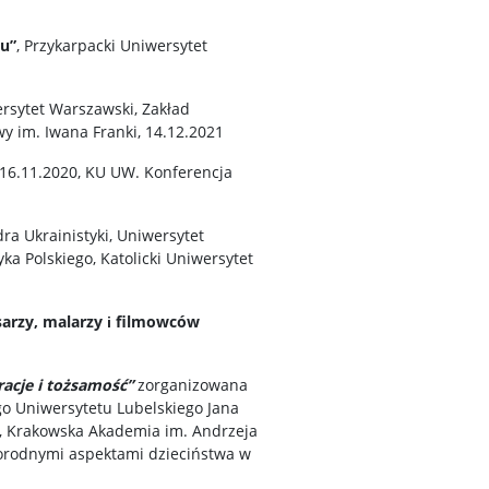
tu”
, Przykarpacki Uniwersytet
ersytet Warszawski, Zakład
y im. Iwana Franki, 14.12.2021
16.11.2020, KU UW. Konferencja
dra Ukrainistyki, Uniwersytet
ka Polskiego, Katolicki Uniwersytet
sarzy, malarzy і filmowców
racje i tożsamość”
zorganizowana
go Uniwersytetu Lubelskiego Jana
u, Krakowska Akademia im. Andrzeja
norodnymi aspektami dzieciństwa w