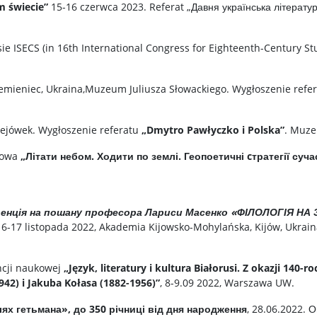
m świecie”
15-16 czerwca 2023. Referat „Давня українська літератур
e ISECS (in 16th International Congress for Eighteenth-Century Stu
zemieniec, Ukraina,Muzeum Juliusza Słowackiego. Wygłoszenie refe
lejówek. Wygłoszenie referatu
„Dmytro Pawłyczko i Polska”
. Muze
kowa
„Літати небом. Ходити по землі. Геопоетичні cтратегії суч
ренція на пошану професора Лариси Масенко «ФІЛОЛОГІЯ НА 
 16-17 listopada 2022, Akademia Kijowsko-Mohylańska, Kijów, Ukrain
ncji naukowej
„Język, literatury i kultura Białorusi. Z okazji 140-
942) i Jakuba Kołasa (1882-1956)”
, 8-9.09 2022, Warszawa UW.
х гетьмана», до 350 річниці від дня народження
, 28.06.2022. 