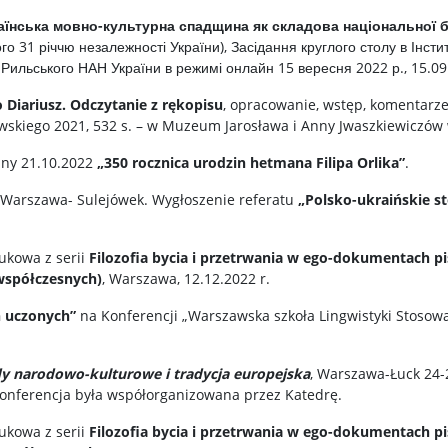
аїнська мовно-культурна спадщина як складова національної 
ого 31 річчю незалежності України), Засідання круглого столу в Інсти
.Рильського НАН України в режимі онлайн 15 вересня 2022 р., 15.09
go Diariusz. Odczytanie z rękopisu
, opracowanie, wstęp, komentarz
kiego 2021, 532 s. – w Muzeum Jarosława i Anny Jwaszkiewiczów w
iny 21.10.2022
„350 rocznica urodzin hetmana Filipa Orlika”
.
2 Warszawa- Sulejówek. Wygłoszenie referatu
„Polsko-ukraińskie s
ukowa z serii
Filozofia bycia i przetrwania w ego-dokumentach p
współczesnych)
, Warszawa, 12.12.2022 r.
 uczonych”
na Konferencji „Warszawska szkoła Lingwistyki Stosowan
dy narodowo-kulturowe i tradycja europejska
, Warszawa-Łuck 24-
 Konferencja była współorganizowana przez Katedrę.
ukowa z serii
Filozofia bycia i przetrwania w ego-dokumentach p