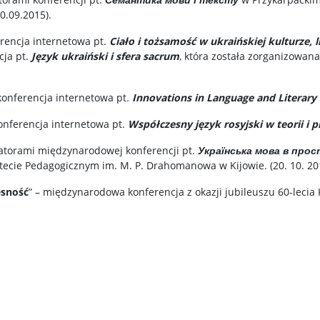
0.09.2015).
erencja internetowa pt.
Ciało i tożsamość w ukraińskiej kulturze, l
cja pt.
Język ukraiński i sfera sacrum
, która została zorganizowa
konferencja internetowa pt
.
Innovations in Language and Literary 
onferencja internetowa pt.
Współczesny język rosyjski w teorii i 
zatorami międzynarodowej konferencji pt.
Українська мова в про
cie Pedagogicznym im. M. P. Drahomanowa w Kijowie. (20. 10. 201
esność
” – międzynarodowa konferencja z okazji jubileuszu 60-lecia