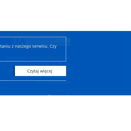
taniu z naszego serwisu. Czy
Sekretariat Instytutu Ukrainistyki
tel. +48 22 55 34 252
adres e-mail: iu.wls@uw.edu.pl
czytaj więcej
ul. Dobra 55, pok. 2.619
00-312 Warszawa