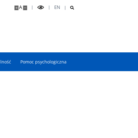
A
EN
lność
Pomoc psychologiczna