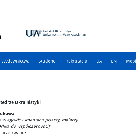
Wydawnictwa
Studenci
Rekrutacja
UA
EN
Mobi
tedrze Ukrainistyki
aukowa
nia w ego-dokumentach pisarzy, malarzy i
rlika do współczesności)”
o przetrwanie