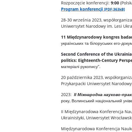
Rozpoczęcie konferencji:
9:00
(Polsk
Program konferencji
[PDF;363kB]
28-30 września 2023, współorganiz
Uniwersytet Narodowy im. Lesi Ukrai
11 Międzynarodowy kongres badac
українських та білоруських его-доку
Second Conference of the Ukrainia
politics: Eighteenth-Century Persp
матеріалі рукопису”.
20 października 2023, współorganiz
Przykarpacki Uniwersytet Narodowy 
2023:
ІІ Міжнародна науково-пра
року, Волинський національний уніве
II Międzynarodowa Konferencja N
Ukrainistyki, Uniwersytet Wrocławs
Międzynarodowa Konferencja Naukow