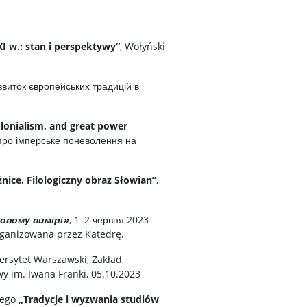
 w.: stan i perspektywy”
, Wołyński
звиток європейських традицій в
olonialism, and great power
 про імперське поневолення на
ice. Filologiczny obraz Słowian”
,
ковому вимірі»
, 1–2 червня 2023
organizowana przez Katedrę.
wersytet Warszawski, Zakład
y im. Iwana Franki, 05.10.2023
iego
„Tradycje i wyzwania studiów