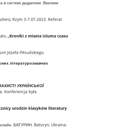
а в системі дидактики. Виклики
dies), Rzym 3-7.07.2023. Referat
ratu
„Kroniki z miasta Iziuma czasu
um Józefa Piłsudskiego.
асних літературознавчих
ЗАХИСТІ УКРАЇНСЬКОЇ
a. Konferencja była
rocznicy urodzin klasyków literatury
Онлайн. БАТУРИН. Baturyn, Ukraina.